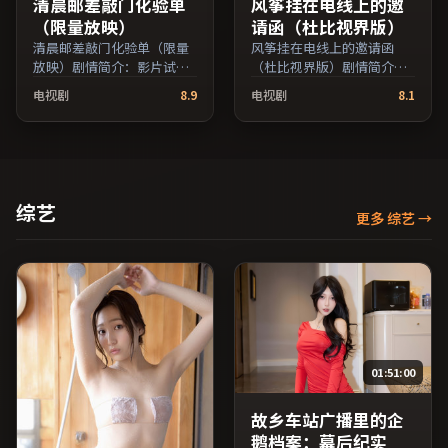
清晨邮差敲门化验单
风筝挂在电线上的邀
（限量放映）
请函（杜比视界版）
清晨邮差敲门化验单（限量
风筝挂在电线上的邀请函
放映）剧情简介：影片试图
（杜比视界版）剧情简介：
追问「归属」与「告别」的
叙事在多重视角间切换，场
电视剧
8.9
电视剧
8.1
主题，人物关系在误会与和
面调度注重留白与观众想象
解中演进；由许鞍华执导，
空间；由丹尼斯·维伦纽瓦
蒋雯丽、提莫西·查拉梅、
执导，妻夫木聪、役所广
易烊千玺等主演，澳大利亚
司、王俊凯等主演，日本出
出品，惊悚类型，2019年上
品，动作类型，2020年上映
映 / 2019年11月28日于澳大
/ 2020年10月17日于日本地
综艺
更多 综艺
→
利亚地区院线首映，网络平
区院线首映，网络平台同步
台同步更新片源。适合关注
更新片源。可作为周末家庭
表演细节与导演风格的深度
观影或独自细品的口碑之
观影人群。（国产影视资源
选。（国产影视资源大全免
大全免费条目索引，支持片
费条目索引，支持片名与演
名与演员交叉检索。）
员交叉检索。）
01:51:00
故乡车站广播里的企
鹅档案：幕后纪实