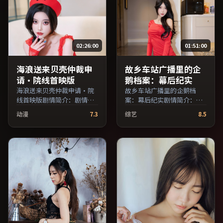
费条目索引，支持片名与演
员交叉检索。）
员交叉检索。）
02:26:00
01:51:00
海浪送来贝壳仲裁申
故乡车站广播里的企
请·院线首映版
鹅档案：幕后纪实
海浪送来贝壳仲裁申请·院
故乡车站广播里的企鹅档
线首映版剧情简介：剧情围
案：幕后纪实剧情简介：叙
绕一次意外转折展开，美术
事在多重视角间切换，场面
动漫
7.3
综艺
8.5
与场景还原了特定年代质
调度注重留白与观众想象空
感；由张艾嘉执导，全度
间；由李安执导，提莫西·
妍、黄政民、孙俪等主演，
查拉梅、张子枫、妻夫木聪
泰国出品，爱情类型，2021
等主演，中国大陆出品，冒
年上映 / 2021年8月25日于泰
险类型，2024年上映 / 2024
国地区院线首映，网络平台
年9月25日于中国大陆地区院
同步更新片源。适合希望获
线首映，网络平台同步更新
得情感共鸣与现实思考的观
片源。可作为周末家庭观影
众在线高清观看。（国产影
或独自细品的口碑之选。
视资源大全免费条目索引，
（国产影视资源大全免费条
支持片名与演员交叉检
目索引，支持片名与演员交
索。）
叉检索。）