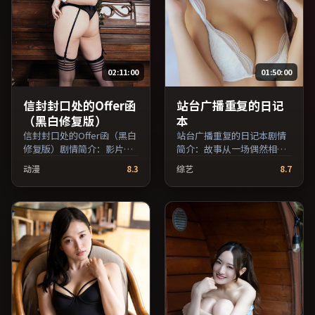
02:11:00
01:50:00
信封封口处的Offer函
站台广播重复的日记
（黑白修复版）
本
信封封口处的Offer函（黑白
站台广播重复的日记本剧情
修复版）剧情简介：影片以
简介：故事从一场偶然相遇
冷静叙事铺陈人物处境，现
切入，时代变迁作为隐性背
动漫
8.3
综艺
8.7
实压力与理想执念相互拉
景贯穿始终；由诺兰执导，
扯；由李安执导，松隆子、
亚当·德赖弗、蒋雯丽、王
凯特·布兰切特、亚当·德
俊凯等主演，韩国出品，悬
赖弗等主演，韩国出品，传
疑类型，2017年上映 / 2017
记类型，2024年上映 / 2024
年9月24日于韩国地区院线首
年5月17日于韩国地区院线首
映，网络平台同步更新片
映，网络平台同步更新片
源。上线后可持续关注影片
源。影片信息含剧情简介与
评分与观众口碑走势。（国
主创阵容，便于检索与比
产影视资源大全免费条目索
对。（国产影视资源大全免
引，支持片名与演员交叉检
费条目索引，支持片名与演
索。）