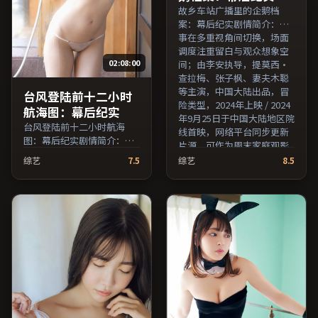
故乡车站广播里的企鹅档
案：幕后纪实剧情简介：叙
事在多重视角间切换，场面
调度注重留白与观众想象空
02:08:00
间；由李安执导，提莫西·
查拉梅、张子枫、妻夫木聪
等主演，中国大陆出品，冒
台风登陆前十二小时
险类型，2024年上映 / 2024
航海图：幕后纪实
年9月25日于中国大陆地区院
台风登陆前十二小时航海
线首映，网络平台同步更新
图：幕后纪实剧情简介：剧
片源。可作为周末家庭观影
情围绕一次意外转折展开，
或独自细品的口碑之选。
综艺
7.5
综艺
8.5
美术与场景还原了特定年代
（国产影视资源大全免费条
质感；由张艾嘉执导，松隆
目索引，支持片名与演员交
子、马修·麦康纳、倪妮等
叉检索。）
主演，中国台湾出品，犯罪
类型，2023年上映 / 2023年
8月24日于中国台湾地区院线
首映，网络平台同步更新片
源。适合希望获得情感共鸣
与现实思考的观众在线高清
观看。（国产影视资源大全
免费条目索引，支持片名与
演员交叉检索。）