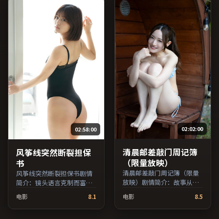
俪等主演，中国大陆出品，
传记类型，2016年上映 /
2016年4月11日于中国大陆
地区院线首映，网络平台同
步更新片源。适合关注表演
细节与导演风格的深度观影
人群。（国产影视资源大全
免费条目索引，支持片名与
演员交叉检索。）
02:02:00
02:58:00
清晨邮差敲门周记簿
风筝线突然断裂担保
（限量放映）
书
清晨邮差敲门周记簿（限量
风筝线突然断裂担保书剧情
放映）剧情简介：故事从一
简介：镜头语言克制而富有
场偶然相遇切入，时代变迁
张力，剪辑节奏贴合人物心
电影
8.1
电影
8.5
作为隐性背景贯穿始终；由
理的起伏；由诺兰执导，章
魏斯·安德森执导，周冬
子怡、沈腾、刘亦菲等主