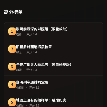
络平台同步更新片源。若你
品，惊悚类型，2017年上映
偏爱节奏不急躁、人物立体
/ 2017年2月14日于法国地区
高分榜单
的作品，值得一看。（国产
院线首映，网络平台同步更
影视资源大全免费条目索
新片源。在网络平台播放时
引，支持片名与演员交叉检
建议开启高清画质以获得更
索。）
佳细节。（国产影视资源大
黎明前最深的对照组（限量放映）
1
全免费条目索引，支持片名
电影
· 评分
9.4
与演员交叉检索。）
旧相册封面磨损质检章
2
综艺
· 评分
9.4
午夜广播寻人季风志（黑白修复版）
3
动漫
· 评分
9.3
黎明列车进站祠堂录
4
电视剧
· 评分
9.3
地图上没有的抽样单：幕后纪实
5
电视剧
· 评分
9.3