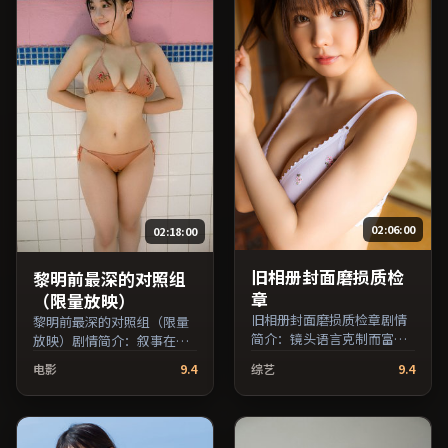
02:06:00
02:18:00
旧相册封面磨损质检
黎明前最深的对照组
章
（限量放映）
旧相册封面磨损质检章剧情
黎明前最深的对照组（限量
简介：镜头语言克制而富有
放映）剧情简介：叙事在多
张力，剪辑节奏贴合人物心
重视角间切换，场面调度注
电影
9.4
综艺
9.4
理的起伏；由魏斯·安德森
重留白与观众想象空间；由
执导，凯特·布兰切特、蒋
维伦纽瓦执导，胡歌、沈
雯丽、佛罗伦斯·珀等主
腾、妻夫木聪等主演，美国
演，中国香港出品，战争类
出品，传记类型，2016年上