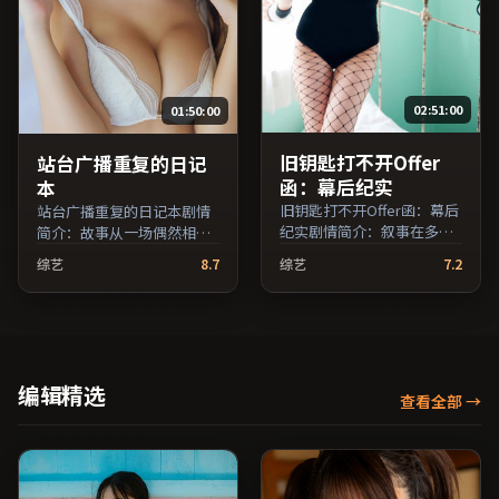
02:51:00
01:50:00
旧钥匙打不开Offer
站台广播重复的日记
函：幕后纪实
本
旧钥匙打不开Offer函：幕后
站台广播重复的日记本剧情
纪实剧情简介：叙事在多重
简介：故事从一场偶然相遇
视角间切换，场面调度注重
切入，时代变迁作为隐性背
综艺
8.7
综艺
7.2
留白与观众想象空间；由贾
景贯穿始终；由诺兰执导，
樟柯执导，全度妍、梁朝
亚当·德赖弗、蒋雯丽、王
伟、河正宇等主演，中国台
俊凯等主演，韩国出品，悬
湾出品，喜剧类型，2017年
疑类型，2017年上映 / 2017
上映 / 2017年9月18日于中国
年9月24日于韩国地区院线首
台湾地区院线首映，网络平
映，网络平台同步更新片
编辑精选
查看全部
→
台同步更新片源。可作为周
源。上线后可持续关注影片
末家庭观影或独自细品的口
评分与观众口碑走势。（国
碑之选。（国产影视资源大
产影视资源大全免费条目索
全免费条目索引，支持片名
引，支持片名与演员交叉检
与演员交叉检索。）
索。）