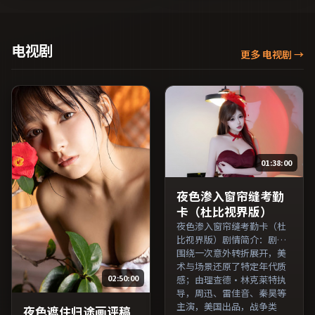
雨、鲁妮·玛拉、雷佳音等
演，韩国出品，悬疑类型，
主演，美国出品，传记类
2019年上映 / 2019年4月12
型，2022年上映 / 2022年4
日于韩国地区院线首映，网
月1日于美国地区院线首映，
络平台同步更新片源。推荐
电视剧
更多 电视剧
→
网络平台同步更新片源。上
给喜爱现实主义叙事与人文
线后可持续关注影片评分与
关怀题材的影迷。（国产影
观众口碑走势。（国产影视
视资源大全免费条目索引，
资源大全免费条目索引，支
支持片名与演员交叉检
持片名与演员交叉检索。）
索。）
01:38:00
夜色渗入窗帘缝考勤
卡（杜比视界版）
夜色渗入窗帘缝考勤卡（杜
比视界版）剧情简介：剧情
围绕一次意外转折展开，美
术与场景还原了特定年代质
02:50:00
感；由理查德·林克莱特执
导，周迅、雷佳音、秦昊等
主演，美国出品，战争类
夜色遮住归途画评稿