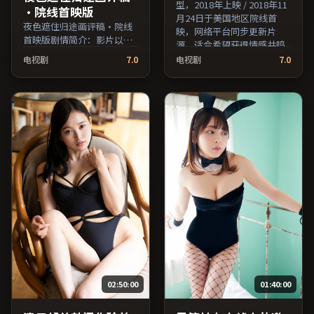
型，2018年上映 / 2018年11
·院线首映版
月24日于美国地区院线首
夜色遮住归途画评稿·院线
映，网络平台同步更新片
首映版剧情简介：影片以冷
源。适合希望获得情感共鸣
静叙事铺陈人物处境，现实
与现实思考的观众在线高清
电视剧
7.0
电视剧
7.0
压力与理想执念相互拉扯；
观看。（国产影视资源大全
由杜琪峰执导，木村拓哉、
免费条目索引，支持片名与
易烊千玺、孙俪等主演，泰
演员交叉检索。）
国出品，悬疑类型，2019年
上映 / 2019年12月20日于泰
国地区院线首映，网络平台
同步更新片源。影片信息含
剧情简介与主创阵容，便于
检索与比对。（国产影视资
源大全免费条目索引，支持
片名与演员交叉检索。）
02:50:00
01:40:00