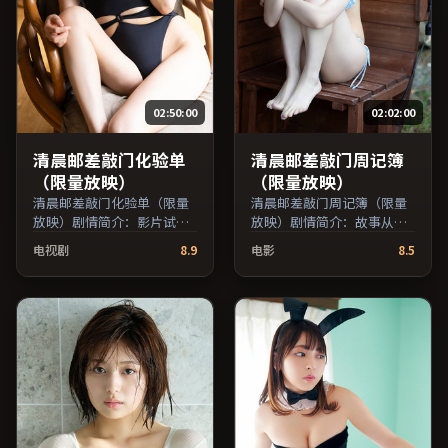
员交叉检索。）
02:50:00
02:02:00
清晨邮差敲门化验单
清晨邮差敲门周记簿
（限量放映）
（限量放映）
清晨邮差敲门化验单（限量
清晨邮差敲门周记簿（限量
放映）剧情简介：影片试图
放映）剧情简介：故事从一
追问「归属」与「告别」的
场偶然相遇切入，时代变迁
电视剧
8.9
电影
8.5
主题，人物关系在误会与和
作为隐性背景贯穿始终；由
解中演进；由许鞍华执导，
魏斯·安德森执导，周冬
蒋雯丽、提莫西·查拉梅、
雨、鲁妮·玛拉、雷佳音等
易烊千玺等主演，澳大利亚
主演，美国出品，传记类
出品，惊悚类型，2019年上
型，2022年上映 / 2022年4
映 / 2019年11月28日于澳大
月1日于美国地区院线首映，
利亚地区院线首映，网络平
网络平台同步更新片源。上
台同步更新片源。适合关注
线后可持续关注影片评分与
表演细节与导演风格的深度
观众口碑走势。（国产影视
观影人群。（国产影视资源
资源大全免费条目索引，支