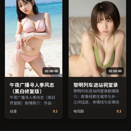
型，2020年上映 / 2020年12
映 / 2016年9月11日于美国地
月6日于中国香港地区院线首
区院线首映，网络平台同步
映，网络平台同步更新片
更新片源。可作为周末家庭
源。推荐给喜爱现实主义叙
观影或独自细品的口碑之
事与人文关怀题材的影迷。
选。（国产影视资源大全免
（国产影视资源大全免费条
费条目索引，支持片名与演
目索引，支持片名与演员交
员交叉检索。）
叉检索。）
02:00:00
02:03:00
午夜广播寻人季风志
黎明列车进站祠堂录
（黑白修复版）
黎明列车进站祠堂录剧情简
介：叙事线索在城市与乡野
午夜广播寻人季风志（黑白
之间往返，亲情线与友情线
修复版）剧情简介：作品关
并行推进；由王小帅执导，
注边缘群体的日常抉择，影
动漫
9.3
电视剧
9.3
黄渤、妻夫木聪、廖凡等主
像质感兼顾院线观感与流媒
演，韩国出品，战争类型，
体清晰度；由顾长卫执导，
2023年上映 / 2023年9月20
木村拓哉、妻夫木聪、提莫
日于韩国地区院线首映，网
西·查拉梅等主演，法国出