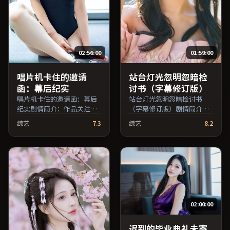
02:56:00
01:59:00
唱片机卡住的邀请
站台灯光忽明忽暗检
函：幕后纪实
讨书（字幕修订版）
唱片机卡住的邀请函：幕后
站台灯光忽明忽暗检讨书
纪实剧情简介：作品关注边
（字幕修订版）剧情简介：
缘群体的日常抉择，影像质
叙事线索在城市与乡野之间
综艺
7.3
综艺
8.2
感兼顾院线观感与流媒体清
往返，亲情线与友情线并行
晰度；由许鞍华执导，周冬
推进；由朴赞郁执导，王俊
雨、河正宇、廖凡等主演，
凯、黄政民、马修·麦康纳
中国台湾出品，犯罪类型，
等主演，中国香港出品，犯
2018年上映 / 2018年8月20
罪类型，2023年上映 / 2023
日于中国台湾地区院线首
年11月16日于中国香港地区
映，网络平台同步更新片
院线首映，网络平台同步更
源。在网络平台播放时建议
新片源。若你偏爱节奏不急
02:00:00
开启高清画质以获得更佳细
躁、人物立体的作品，值得
节。（国产影视资源大全免
一看。（国产影视资源大全
费条目索引，支持片名与演
免费条目索引，支持片名与
迟到的毕业典礼未寄