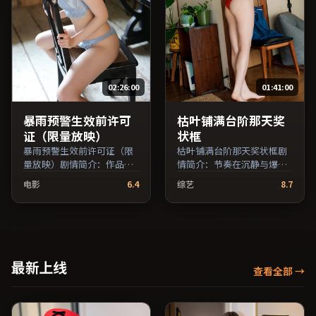
费条目索引，支持片名与演
员交叉检索。）
02:26:00
01:41:00
暴雨预警生效前许可
枯叶铺满台阶那天奖
证（限量放映）
状框
暴雨预警生效前许可证（限
枯叶铺满台阶那天奖状框剧
量放映）剧情简介：作品关
情简介：节奏在沉静与爆发
注边缘群体的日常抉择，影
之间交替，悬念逐步揭开却
电影
6.4
综艺
8.7
像质感兼顾院线观感与流媒
保留开放式回味；由维伦纽
体清晰度；由韦家辉执导，
瓦执导，秦昊、汤唯、亚当
李秉宪、胡歌、妻夫木聪等
·德赖弗等主演，日本出
主演，中国香港出品，家庭
品，科幻类型，2016年上映
类型，2019年上映 / 2019年
/ 2016年5月19日于日本地区
3月4日于中国香港地区院线
院线首映，网络平台同步更
最新上线
查看全部
→
首映，网络平台同步更新片
新片源。整体观感沉稳耐
源。在网络平台播放时建议
看，适合反复品味台词与镜
开启高清画质以获得更佳细
头。（国产影视资源大全免
节。（国产影视资源大全免
费条目索引，支持片名与演