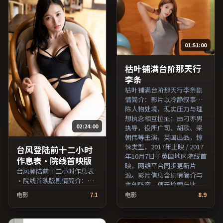
费条目索引，支持片名与演
持片名与演员交叉检索。）
员交叉检索。）
01:51:00
枯叶铺满台阶那天行
李条
枯叶铺满台阶那天行李条剧
情简介：影片以冷静叙事铺
陈人物处境，现实压力与理
想执念相互拉扯；由刁亦男
02:24:00
执导，役所广司、胡歌、梁
朝伟等主演，英国出品，惊
悚类型，2017年上映 / 2017
台风登陆前十二小时
年10月7日于英国地区院线首
作息表·院线首映版
映，网络平台同步更新片
台风登陆前十二小时作息表
源。影片信息含剧情简介与
·院线首映版剧情简介：影
主创阵容，便于检索与比
片试图追问「归属」与「告
对。（国产影视资源大全免
电影
7.1
电影
8.9
别」的主题，人物关系在误
费条目索引，支持片名与演
会与和解中演进；由郭帆执
员交叉检索。）
导，梁朝伟、易烊千玺、孙