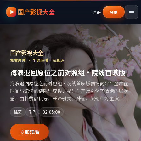
国产影视大全
跳过导航，进入正文
注册
登录
国产影视资源大全免费
｜
国产影视大全
—
国产影视大全
免费片库 · 华语热播一站直达
海浪退回原位之前对照组·院线首映版
海浪退回原位之前对照组·院线首映版剧情简介：全片在
时间与记忆的缝隙里穿梭，配乐与声场强化了情绪的层次
感；由朴赞郁执导，长泽雅美、孙俪、梁朝伟等主演，泰
国出品，犯罪类型，2021年上映 / 2021年7月20日于泰国
综艺
7.7
02:05:00
地区院线首映，网络平台同步更新片源。欢迎结合演员代
表作与导演序列作品一并检索观看。（国产影视资源大全
免费条目索引，支持片名与演员交叉检索。）
立即观看