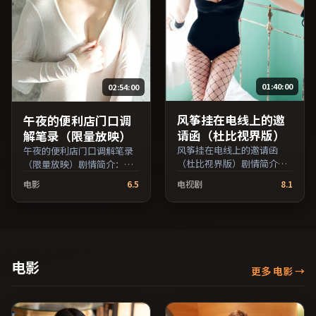
大全免费条目索引，支持片
持片名与演员交叉检索。）
名与演员交叉检索。）
01:40:00
02:54:00
风筝挂在电线上的邀
午夜的便利店门口调
请函（杜比视界版）
解笔录（限量放映）
风筝挂在电线上的邀请函
午夜的便利店门口调解笔录
（杜比视界版）剧情简介：
（限量放映）剧情简介：节
叙事在多重视角间切换，场
奏在沉静与爆发之间交替，
电影
6.5
电视剧
8.1
面调度注重留白与观众想象
悬念逐步揭开却保留开放式
空间；由丹尼斯·维伦纽瓦
回味；由朴赞郁执导，黄
执导，妻夫木聪、役所广
渤、河正宇、役所广司等主
司、王俊凯等主演，日本出
演，日本出品，冒险类型，
品，动作类型，2020年上映
2025年上映 / 2025年1月13
/ 2020年10月17日于日本地
日于日本地区院线首映，网
电影
更多 电影
→
区院线首映，网络平台同步
络平台同步更新片源。整体
更新片源。可作为周末家庭
观感沉稳耐看，适合反复品
观影或独自细品的口碑之
味台词与镜头。（国产影视
选。（国产影视资源大全免
资源大全免费条目索引，支