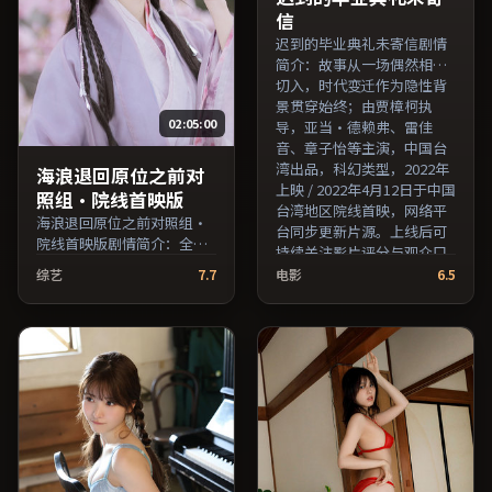
员交叉检索。）
演员交叉检索。）
信
迟到的毕业典礼未寄信剧情
简介：故事从一场偶然相遇
切入，时代变迁作为隐性背
景贯穿始终；由贾樟柯执
02:05:00
导，亚当·德赖弗、雷佳
音、章子怡等主演，中国台
湾出品，科幻类型，2022年
海浪退回原位之前对
上映 / 2022年4月12日于中国
照组·院线首映版
台湾地区院线首映，网络平
海浪退回原位之前对照组·
台同步更新片源。上线后可
院线首映版剧情简介：全片
持续关注影片评分与观众口
在时间与记忆的缝隙里穿
碑走势。（国产影视资源大
综艺
7.7
电影
6.5
梭，配乐与声场强化了情绪
全免费条目索引，支持片名
的层次感；由朴赞郁执导，
与演员交叉检索。）
长泽雅美、孙俪、梁朝伟等
主演，泰国出品，犯罪类
型，2021年上映 / 2021年7
月20日于泰国地区院线首
映，网络平台同步更新片
源。欢迎结合演员代表作与
导演序列作品一并检索观
看。（国产影视资源大全免